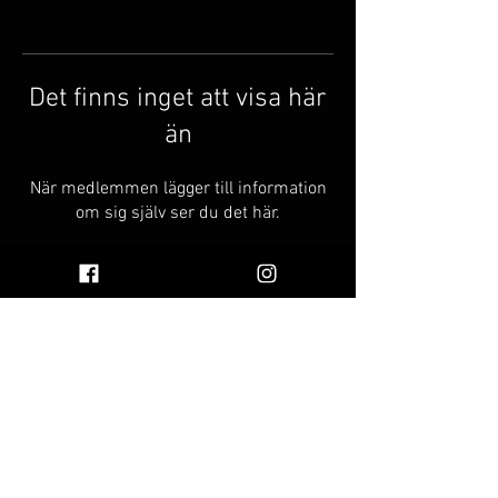
Det finns inget att visa här
än
När medlemmen lägger till information
om sig själv ser du det här.
© 2023 av Vinnie's Oil
FA
Find Vinnie's Oil Near You
Q