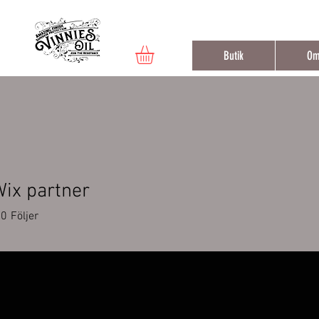
Fri frak
Butik
Om
ix partner
0
Följer