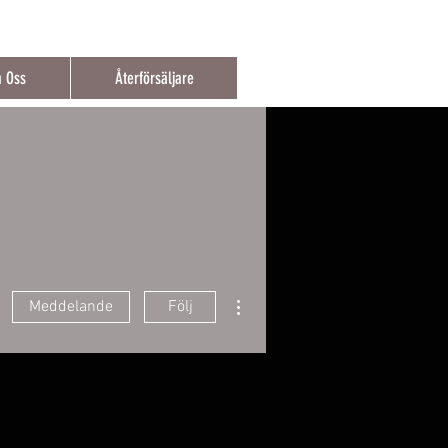
t över 150€
 Oss
Återförsäljare
Fler åtgärder
Meddelande
Följ