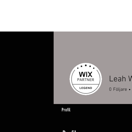
Leah W
0
Följare
Profil