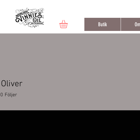
Fri frak
Butik
Om
 Oliver
0
Följer