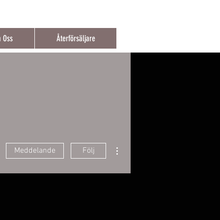
t över 150€
 Oss
Återförsäljare
Fler åtgärder
Meddelande
Följ