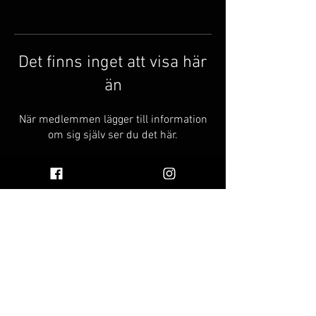
Det finns inget att visa här
än
När medlemmen lägger till information
om sig själv ser du det här.
© 2023 av Vinnie's Oil
FA
Find Vinnie's Oil Near You
Q