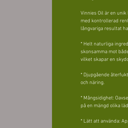
Vinnies Oil är en uni
med kontrollerad renh
långvariga resultat har
* Helt naturliga ingre
skonsamma mot både lä
vilket skapar en skydda
* Djupgående återfuktn
och näring.
* Mångsidighet: Oavse
på en mängd olika läd
* Lätt att använda: App