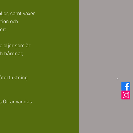
ljor, samt vaxer 
tion och 
ör:
e oljor som är 
h hårdnar, 
 återfuktning 
s Oil användas 