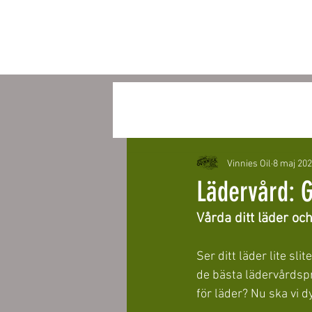
Alla inlägg
Vinnies Oil
8 maj 20
Lädervård: G
Vårda ditt läder oc
Ser ditt läder lite sli
de bästa lädervårdspr
för läder? Nu ska vi d