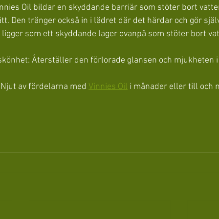
innies Oil bildar en skyddande barriär som stöter bort vatt
ätt. Den tränger också in i lädret där det härdar och gör själ
 ligger som ett skyddande lager ovanpå som stöter bort va
 skönhet: Återställer den förlorade glansen och mjukheten i 
 Njut av fördelarna med 
Vinnies Oil
 i månader eller till och