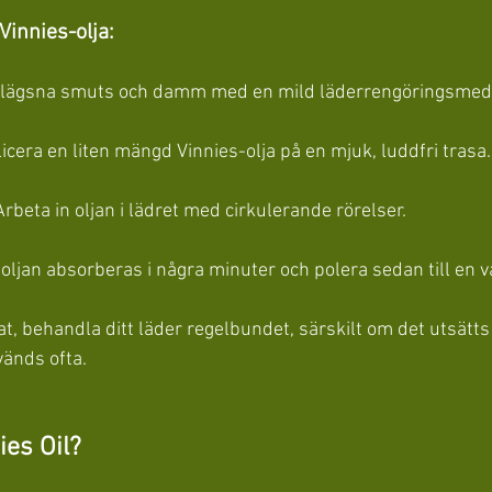
innies-olja:
 Avlägsna smuts och damm med en mild läderrengöringsmed
licera en liten mängd Vinnies-olja på en mjuk, luddfri trasa.
 Arbeta in oljan i lädret med cirkulerande rörelser.
åt oljan absorberas i några minuter och polera sedan till en 
at, behandla ditt läder regelbundet, särskilt om det utsätts 
vänds ofta.
ies Oil?