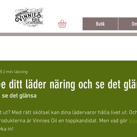
Fri frak
Butik
Om
25
2 min läsning
e ditt läder näring och se det gl
h se det glänsa
tet ut? Med rätt skötsel kan dina lädervaror hålla livet ut. Oc
odukterna är Vinnies Oil en toppkandidat. Men vad gör 
Vin
yka in!