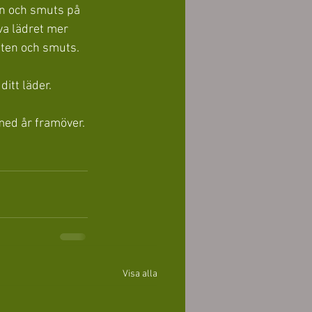
en och smuts på 
va lädret mer 
tten och smuts.
ditt läder.
 med år framöver.
Visa alla