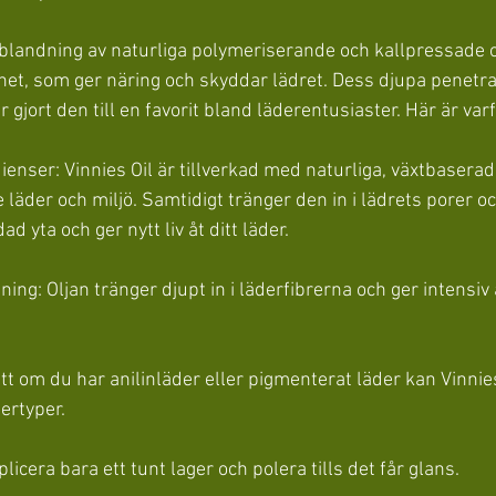
k blandning av naturliga polymeriserande och kallpressade o
et, som ger näring och skyddar lädret. Dess djupa penetra
 gjort den till en favorit bland läderentusiaster. Här är varf
dienser: Vinnies Oil är tillverkad med naturliga, växtbaserad
der och miljö. Samtidigt tränger den in i lädrets porer oc
d yta och ger nytt liv åt ditt läder.
ing: Oljan tränger djupt in i läderfibrerna och ger intensiv
tt om du har anilinläder eller pigmenterat läder kan Vinnie
ertyper.
licera bara ett tunt lager och polera tills det får glans.