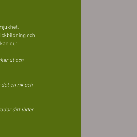
mjukhet, 
rickbildning och 
 kan du:
kar ut och 
 det en rik och 
dar ditt läder 