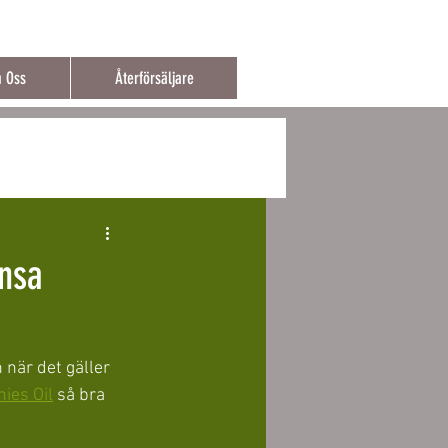
t över 150€
 Oss
Återförsäljare
änsa
h när det gäller 
nies Oil
 så bra 