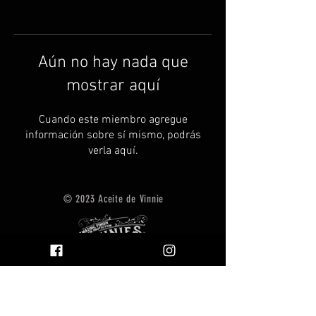
Aún no hay nada que
mostrar aquí
Cuando este miembro agregue
información sobre sí mismo, podrás
verla aquí.
© 2023 Aceite de Vinnie
Pre
Find Vinnie's Oil Near You
gun