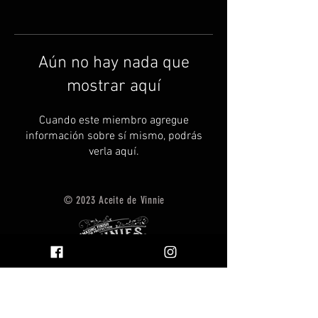
Aún no hay nada que
mostrar aquí
Cuando este miembro agregue
información sobre sí mismo, podrás
verla aquí.
© 2023 Aceite de Vinnie
Pre
Find Vinnie's Oil Near You
gun